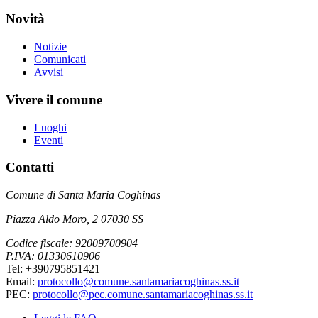
Novità
Notizie
Comunicati
Avvisi
Vivere il comune
Luoghi
Eventi
Contatti
Comune di Santa Maria Coghinas
Piazza Aldo Moro, 2 07030 SS
Codice fiscale: 92009700904
P.IVA: 01330610906
Tel: +390795851421
Email:
protocollo@comune.santamariacoghinas.ss.it
PEC:
protocollo@pec.comune.santamariacoghinas.ss.it